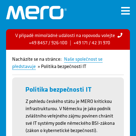
V případě mimořádné události na ropovodu volejte
+49 8457 / 926-100
|
+49 171 / 42 31 970
Nacházíte se na stránce:
Naše společnost se
představuje
» Politika bezpečnosti IT
Politika bezpečnosti IT
Z pohledu českého státu je MERO kritickou
infrastrukturou. V Německu je jako podnik
zvláštního veřejného zájmu povinen chránit
své IT systémy podle německého BSI-zákona
(zákon o kybernetické bezpečnosti).